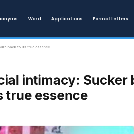
nonyms
Word
Applications
Formal Letters
sure back to its true essence
cial intimacy: Sucker 
ts true essence