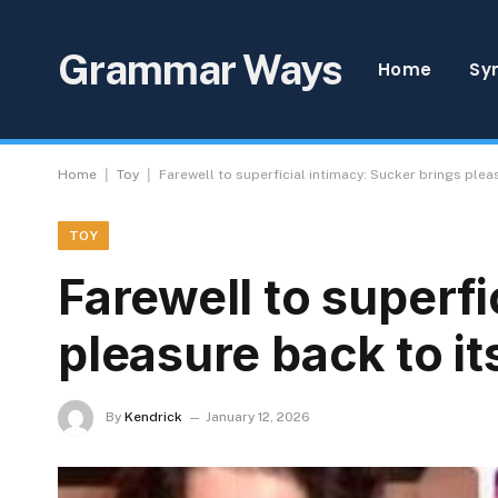
Grammar Ways
Home
Sy
|
|
Home
Toy
Farewell to superficial intimacy: Sucker brings plea
TOY
Farewell to superfi
pleasure back to i
By
Kendrick
January 12, 2026